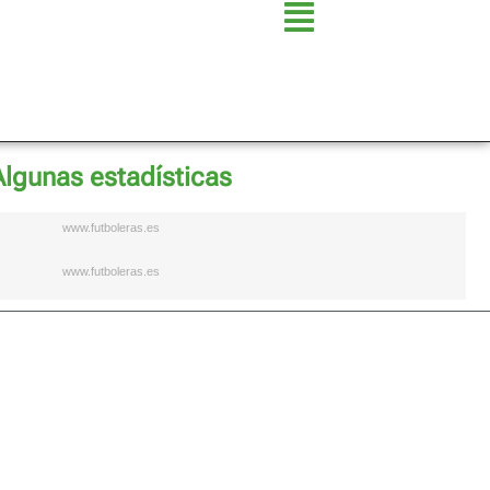
Algunas estadísticas
www.futboleras.es
www.futboleras.es