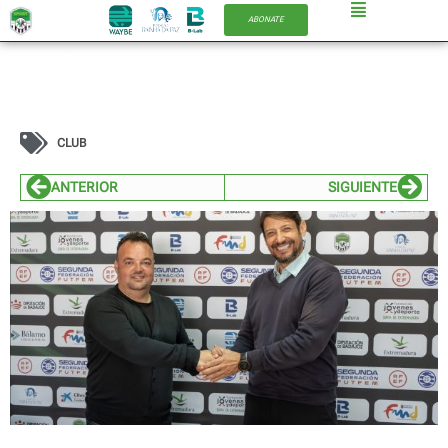
ABONATE
Juan Carlos Antúnez renueva con el Waybe
Sport Extremadura hasta 2028 para dar
continuidad al proyecto deportivo
CLUB
ANTERIOR
SIGUIENTE